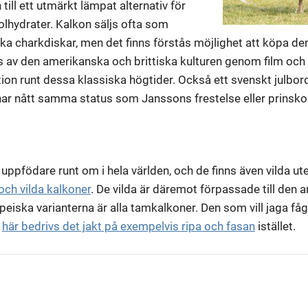
 till ett utmärkt lämpat alternativ för
olhydrater. Kalkon säljs ofta som
a charkdiskar, men det finns förstås möjlighet att köpa de
 av den amerikanska och brittiska kulturen genom film och tv, 
n runt dessa klassiska högtider. Också ett svenskt julbord
har nått samma status som Janssons frestelse eller prinsko
ppfödare runt om i hela världen, och de finns även vilda ute 
ch vilda kalkoner
. De vilda är däremot förpassade till den
eiska varianterna är alla tamkalkoner. Den som vill jaga fågel
:
här bedrivs det jakt på exempelvis ripa och fasan
istället.
ring