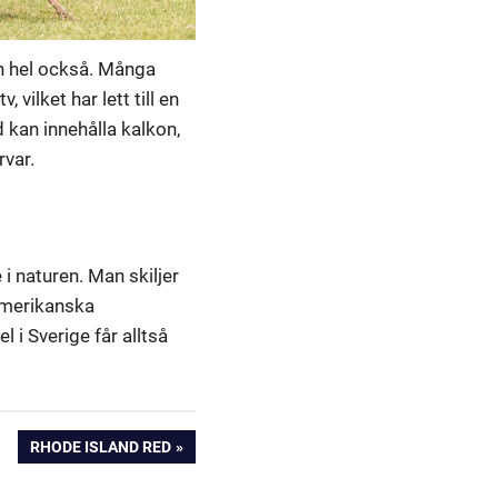
n hel också. Många
vilket har lett till en
 kan innehålla kalkon,
rvar.
i naturen. Man skiljer
 amerikanska
 i Sverige får alltså
NEXT
RHODE ISLAND RED
POST: