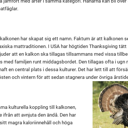
 jämfört med arter i samma kategori. Hanarna kan bli över 
atfåglar.
alkonen har skapat sig ett namn. Faktum är att kalkonen se
saxiska mattraditionen. I USA har högtiden Thanksgiving t
juder att en kalkon ska tillagas tillsammans med vissa till
 med familjen runt middagsbordet. Den tillagas ofta i ugn m
ft en central plats i dessa kulturer. Det har lett till att förs
östen och vintern för att sedan stagnera under övriga årstide
mma kulturella koppling till kalkonen,
e ifrån att avnjuta den ändå. Den har
 sitt magra kaloriinnehåll och höga