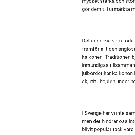
mycket starka och stora
gör dem till utmärkta m
Det är också som föda k
framför allt den anglo
kalkonen. Traditionen b
inmundigas tillsammans
julbordet har kalkonen ha
skjutit i höjden under h
I Sverige har vi inte sa
men det hindrar oss int
blivit populär tack vare