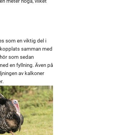
en meter höga, vilket
s som en viktig del i
ätt kopplats samman med
behör som sedan
ed en fyllning. Även på
äljningen av kalkoner
r.