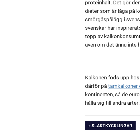
proteinhalt. Det gör den
dieter som är låga på k
smörgåspålägg i svensk
svenskar har inspirerats
topp av kalkonkonsumtio
även om det ännu inte 
Kalkonen föds upp hos u
därför på
tamkalkoner o
kontinenten, så de europ
hålla sig till andra arter
Inläggsnavige
PREVIOUS
SLAKTKYCKLINGAR
POST: